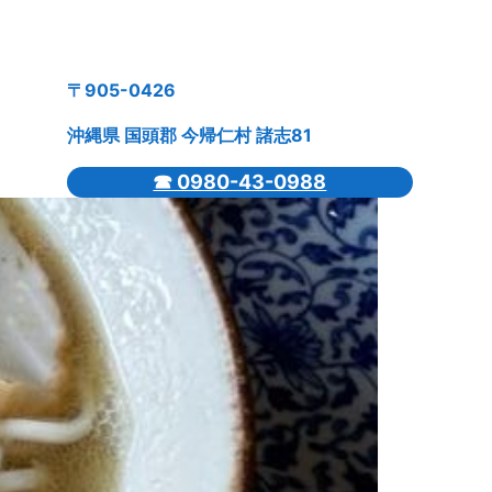
〒905-0426
沖縄県 国頭郡 今帰仁村 諸志81
☎ 0980-43-0988