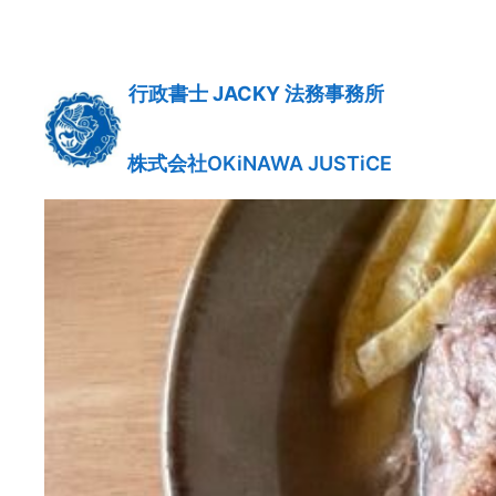
内
容
を
行政書士 JACKY 法務事務所
ス
キ
ッ
株式会社OKiNAWA JUSTiCE
プ