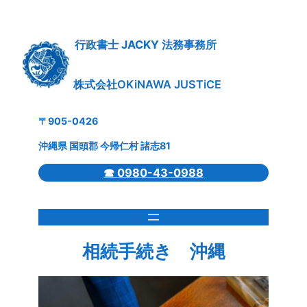
内
容
を
行政書士 JACKY 法務事務所
ス
キ
株式会社OKiNAWA JUSTiCE
ッ
プ
〒905-0426
沖縄県 国頭郡 今帰仁村 諸志81
☎ 0980-43-0988
相続手続き 沖縄