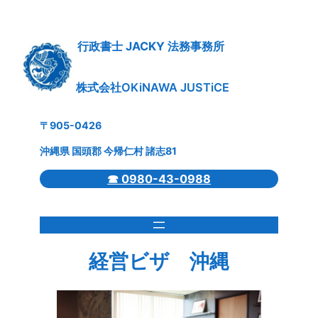
内
容
を
行政書士 JACKY 法務事務所
ス
キ
株式会社OKiNAWA JUSTiCE
ッ
プ
〒905-0426
沖縄県 国頭郡 今帰仁村 諸志81
☎ 0980-43-0988
経営ビザ 沖縄